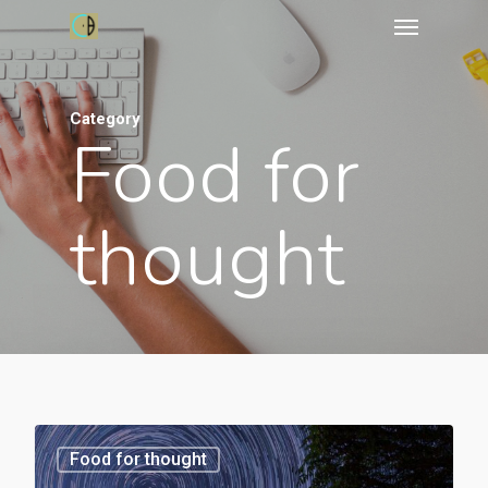
Category
Food for
thought
3368
Food for thought